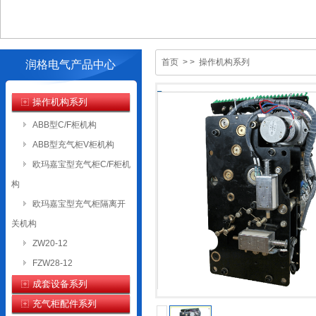
首页
> >
操作机构系列
润格电气产品中心
操作机构系列
ABB型C/F柜机构
ABB型充气柜V柜机构
欧玛嘉宝型充气柜C/F柜机
构
欧玛嘉宝型充气柜隔离开
关机构
ZW20-12
FZW28-12
成套设备系列
充气柜配件系列